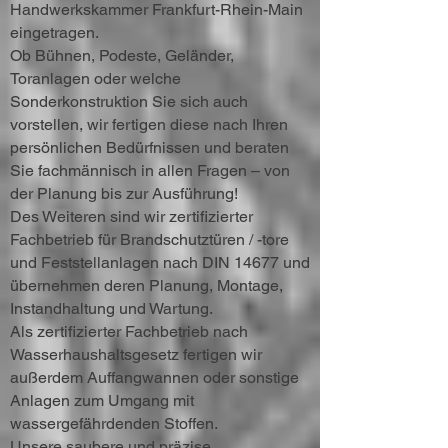
Handwerkskammer Frankfurt-Rhein-Main
eingetragen.
Ob Bühnen, Podeste, Geländer,
Toranlagen oder welche
Sonderkonstruktion Sie sich auch
vorstellen, wir fertigen diese nach Ihren
persönlichen Bedürfnissen und beraten
Sie fachmännisch in allen Fragen – von
der Planung bis zur Ausführung!
Des Weiteren sind wir zertifizierter
Fachbetrieb für Brandschutztüren / -tore
und Feststellanlagen nach DIN 14677 und
übernehmen deren Planung, Montage,
Instandhaltung und Wartung.
Als zertifizierter Fachbetrieb nach
Wasserhaushaltsgesetz fertigen wir
außerdem Auffangwannen oder sonstige
Anlagen zum Umgang mit
wassergefährdenden Stoffen.
Unsere saubere und präzise