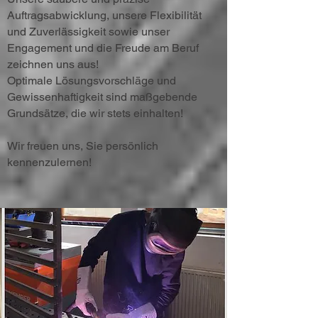
Auftragsabwicklung, unsere Flexibilität
und Zuverlässigkeit sowie unser
Engagement und die Freude am Beruf
zeichnen uns aus!
Optimale Lösungsvorschläge und
Gewissenhaftigkeit sind maßgebende
Grundsätze, die wir stets einhalten!
Wir freuen uns, Sie persönlich
kennenzulernen!